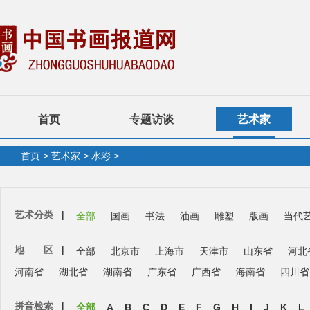
首页
专题访谈
艺术家
首页
>
艺术家
>
水彩
>
艺术分类
|
全部
国画
书法
油画
雕塑
版画
当代
地 区
|
全部
北京市
上海市
天津市
山东省
河北
河南省
湖北省
湖南省
广东省
广西省
海南省
四川省
拼音检索
|
全部
A
B
C
D
E
F
G
H
I
J
K
L