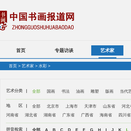
首页
专题访谈
艺术家
首页
>
艺术家
>
水彩
>
艺术分类
|
全部
国画
书法
油画
雕塑
版画
当代
地 区
|
全部
北京市
上海市
天津市
山东省
河北
河南省
湖北省
湖南省
广东省
广西省
海南省
四川省
拼音检索
|
全部
A
B
C
D
E
F
G
H
I
J
K
L