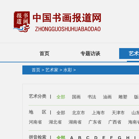
首页
专题访谈
艺术
首页
>
艺术家
>
水彩
>
艺术分类
|
全部
国画
书法
油画
雕塑
版
地 区
|
全部
北京市
上海市
天津市
山
河南省
湖北省
湖南省
广东省
广西省
海南
拼音检索
|
全部
A
B
C
D
E
F
G
H
I