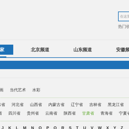
热门
家
北京频道
山东频道
安徽
画
当代艺术
水彩
东省
河北省
山西省
内蒙古省
辽宁省
吉林省
黑龙江省
省
四川省
贵州省
云南省
陕西省
甘肃省
青海省
宁夏
J
K
L
M
N
O
P
Q
R
S
T
U
V
W
X
Y
Z