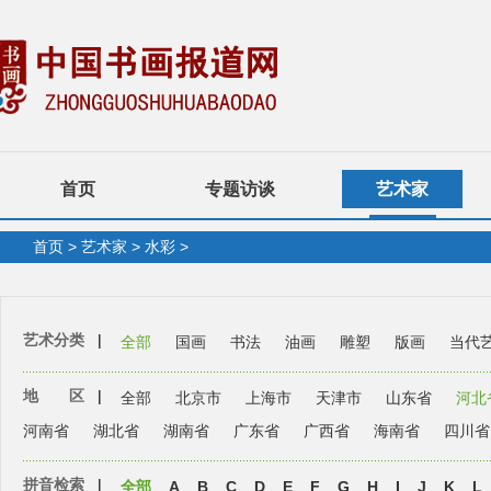
首页
专题访谈
艺术家
首页
>
艺术家
>
水彩
>
艺术分类
|
全部
国画
书法
油画
雕塑
版画
当代
地 区
|
全部
北京市
上海市
天津市
山东省
河北
河南省
湖北省
湖南省
广东省
广西省
海南省
四川省
拼音检索
|
全部
A
B
C
D
E
F
G
H
I
J
K
L