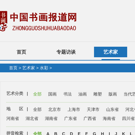
首页
专题访谈
艺术家
首页
>
艺术家
>
水彩
>
艺术分类
|
全部
国画
书法
油画
雕塑
版画
当代
地 区
|
全部
北京市
上海市
天津市
山东省
河北
河南省
湖北省
湖南省
广东省
广西省
海南省
四川省
拼音检索
|
全部
A
B
C
D
E
F
G
H
I
J
K
L