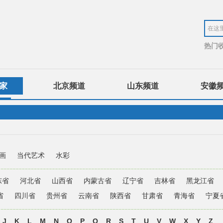
热门
家
北京频道
山东频道
安徽
画
当代艺术
水彩
东省
河北省
山西省
内蒙古省
辽宁省
吉林省
黑龙江省
省
四川省
贵州省
云南省
陕西省
甘肃省
青海省
宁夏
J
K
L
M
N
O
P
Q
R
S
T
U
V
W
X
Y
Z