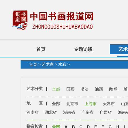
首页
专题访谈
艺术
首页
>
艺术家
>
水彩
>
艺术分类
|
全部
国画
书法
油画
雕塑
版
地 区
|
全部
北京市
上海市
天津市
山
河南省
湖北省
湖南省
广东省
广西省
海南
拼音检索
|
全部
A
B
C
D
E
F
G
H
I