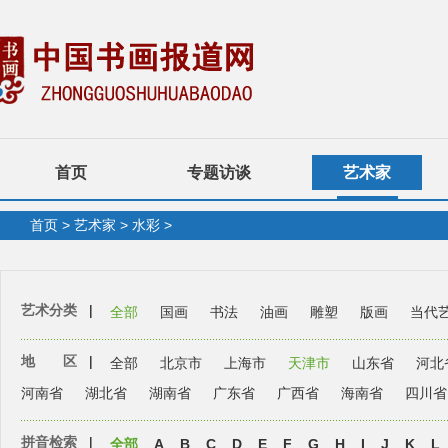
首页
专题访谈
艺术家
首页
>
艺术家
>
水彩
>
艺术分类
|
全部
国画
书法
油画
雕塑
版画
当代
地 区
|
全部
北京市
上海市
天津市
山东省
河北
河南省
湖北省
湖南省
广东省
广西省
海南省
四川省
拼音检索
|
全部
A
B
C
D
E
F
G
H
I
J
K
L