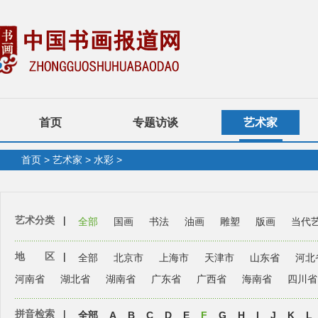
首页
专题访谈
艺术家
首页
>
艺术家
>
水彩
>
艺术分类
|
全部
国画
书法
油画
雕塑
版画
当代
地 区
|
全部
北京市
上海市
天津市
山东省
河北
河南省
湖北省
湖南省
广东省
广西省
海南省
四川省
拼音检索
|
全部
A
B
C
D
E
F
G
H
I
J
K
L