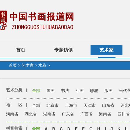
首页
专题访谈
艺术家
首页
>
艺术家
>
水彩
>
艺术分类
|
全部
国画
书法
油画
雕塑
版画
当代
地 区
|
全部
北京市
上海市
天津市
山东省
河北
河南省
湖北省
湖南省
广东省
广西省
海南省
四川省
拼音检索
|
全部
A
B
C
D
E
F
G
H
I
J
K
L