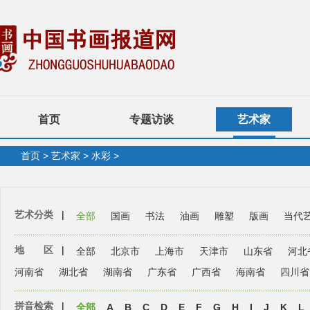
首页
专题访谈
艺术家
首页
>
艺术家
>
水彩
>
艺术分类
|
全部
国画
书法
油画
雕塑
版画
当代
地 区
|
全部
北京市
上海市
天津市
山东省
河北
河南省
湖北省
湖南省
广东省
广西省
海南省
四川省
拼音检索
|
全部
A
B
C
D
E
F
G
H
I
J
K
L