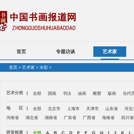
首页
专题访谈
艺术家
首页
>
艺术家
>
水彩
>
艺术分类
|
全部
国画
书法
油画
雕塑
版画
当代
地 区
|
全部
北京市
上海市
天津市
山东省
河北
河南省
湖北省
湖南省
广东省
广西省
海南省
四川省
拼音检索
|
全部
A
B
C
D
E
F
G
H
I
J
K
L