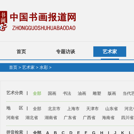
首页
专题访谈
艺术家
首页
>
艺术家
>
水彩
>
艺术分类
|
全部
国画
书法
油画
雕塑
版画
当代
地 区
|
全部
北京市
上海市
天津市
山东省
河北
河南省
湖北省
湖南省
广东省
广西省
海南省
四川省
拼音检索
|
全部
A
B
C
D
E
F
G
H
I
J
K
L