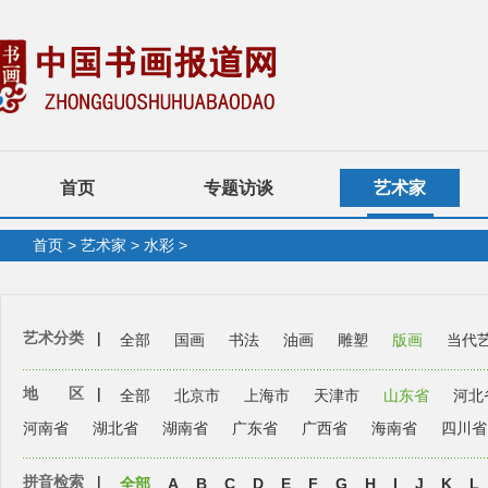
首页
专题访谈
艺术家
首页
>
艺术家
>
水彩
>
艺术分类
|
全部
国画
书法
油画
雕塑
版画
当代
地 区
|
全部
北京市
上海市
天津市
山东省
河北
河南省
湖北省
湖南省
广东省
广西省
海南省
四川省
拼音检索
|
全部
A
B
C
D
E
F
G
H
I
J
K
L