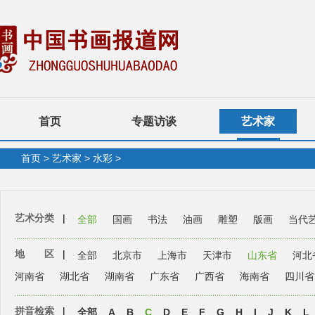
首页
专题访谈
艺术家
首页
>
艺术家
>
水彩
>
艺术分类
|
全部
国画
书法
油画
雕塑
版画
当代
地 区
|
全部
北京市
上海市
天津市
山东省
河北
河南省
湖北省
湖南省
广东省
广西省
海南省
四川省
拼音检索
|
全部
A
B
C
D
E
F
G
H
I
J
K
L