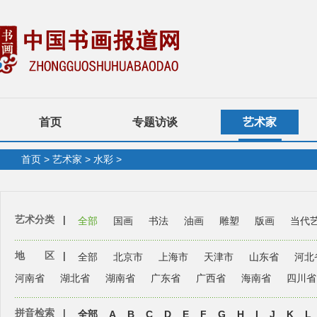
首页
专题访谈
艺术家
首页
>
艺术家
>
水彩
>
艺术分类
|
全部
国画
书法
油画
雕塑
版画
当代
地 区
|
全部
北京市
上海市
天津市
山东省
河北
河南省
湖北省
湖南省
广东省
广西省
海南省
四川省
拼音检索
|
全部
A
B
C
D
E
F
G
H
I
J
K
L