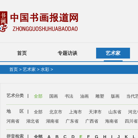
首页
专题访谈
艺术家
首页
>
艺术家
>
水彩
>
艺术分类
|
全部
国画
书法
油画
雕塑
版画
当代
地 区
|
全部
北京市
上海市
天津市
山东省
河北
河南省
湖北省
湖南省
广东省
广西省
海南省
四川省
拼音检索
|
全部
A
B
C
D
E
F
G
H
I
J
K
L