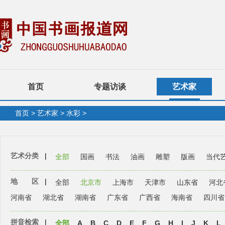
首页
专题访谈
艺术家
首页
>
艺术家
>
水彩
>
艺术分类
|
全部
国画
书法
油画
雕塑
版画
当代
地 区
|
全部
北京市
上海市
天津市
山东省
河北
河南省
湖北省
湖南省
广东省
广西省
海南省
四川省
拼音检索
|
全部
A
B
C
D
E
F
G
H
I
J
K
L