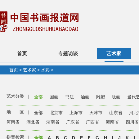
首页
专题访谈
艺术家
首页
>
艺术家
>
水彩
>
艺术分类
|
全部
国画
书法
油画
雕塑
版画
当代
地 区
|
全部
北京市
上海市
天津市
山东省
河北
河南省
湖北省
湖南省
广东省
广西省
海南省
四川省
拼音检索
|
全部
A
B
C
D
E
F
G
H
I
J
K
L