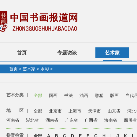
首页
专题访谈
艺术家
首页
>
艺术家
>
水彩
>
艺术分类
|
全部
国画
书法
油画
雕塑
版画
当代
地 区
|
全部
北京市
上海市
天津市
山东省
河北
河南省
湖北省
湖南省
广东省
广西省
海南省
四川省
拼音检索
|
全部
A
B
C
D
E
F
G
H
I
J
K
L