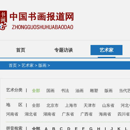
首页
专题访谈
艺术家
首页
>
艺术家
>
版画
>
艺术分类
|
全部
国画
书法
油画
雕塑
版画
当代
地 区
|
全部
北京市
上海市
天津市
山东省
河北
河南省
湖北省
湖南省
广东省
广西省
海南省
四川省
拼音检索
|
全部
A
B
C
D
E
F
G
H
I
J
K
L