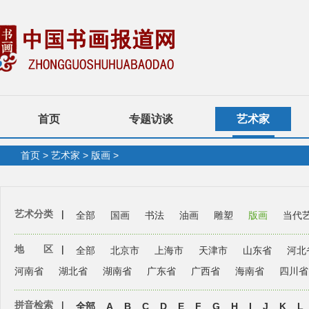
首页
专题访谈
艺术家
首页
>
艺术家
>
版画
>
艺术分类
|
全部
国画
书法
油画
雕塑
版画
当代
地 区
|
全部
北京市
上海市
天津市
山东省
河北
河南省
湖北省
湖南省
广东省
广西省
海南省
四川省
拼音检索
|
全部
A
B
C
D
E
F
G
H
I
J
K
L