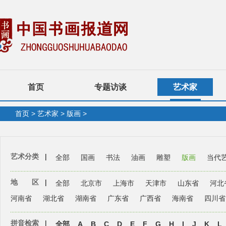
首页
专题访谈
艺术家
首页
>
艺术家
>
版画
>
艺术分类
|
全部
国画
书法
油画
雕塑
版画
当代
地 区
|
全部
北京市
上海市
天津市
山东省
河北
河南省
湖北省
湖南省
广东省
广西省
海南省
四川省
拼音检索
|
全部
A
B
C
D
E
F
G
H
I
J
K
L