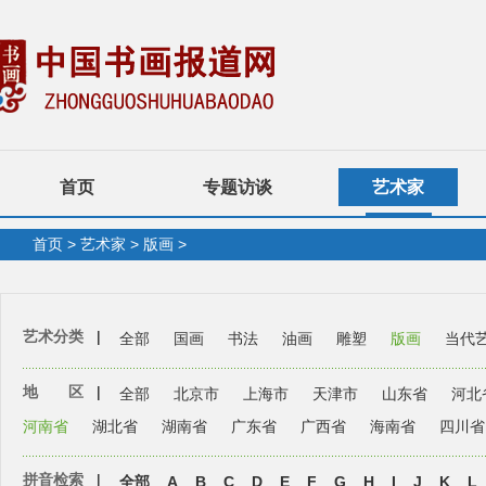
首页
专题访谈
艺术家
首页
>
艺术家
>
版画
>
艺术分类
|
全部
国画
书法
油画
雕塑
版画
当代
地 区
|
全部
北京市
上海市
天津市
山东省
河北
河南省
湖北省
湖南省
广东省
广西省
海南省
四川省
拼音检索
|
全部
A
B
C
D
E
F
G
H
I
J
K
L