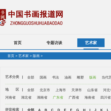
首页
专题访谈
艺术家
首页
>
艺术家
>
版画
>
艺术分类
|
全部
国画
书法
油画
雕塑
版画
当代
地 区
|
全部
北京市
上海市
天津市
山东省
河北
河南省
湖北省
湖南省
广东省
广西省
海南省
四川省
拼音检索
|
全部
A
B
C
D
E
F
G
H
I
J
K
L