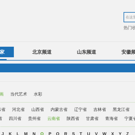
热门
家
北京频道
山东频道
安徽
画
当代艺术
水彩
东省
河北省
山西省
内蒙古省
辽宁省
吉林省
黑龙江省
省
四川省
贵州省
云南省
陕西省
甘肃省
青海省
宁夏
J
K
L
M
N
O
P
Q
R
S
T
U
V
W
X
Y
Z