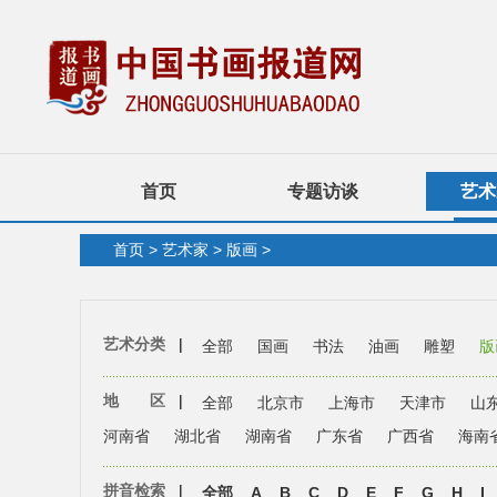
首页
专题访谈
艺术
首页
>
艺术家
>
版画
>
艺术分类
|
全部
国画
书法
油画
雕塑
版
地 区
|
全部
北京市
上海市
天津市
山
河南省
湖北省
湖南省
广东省
广西省
海南
拼音检索
|
全部
A
B
C
D
E
F
G
H
I