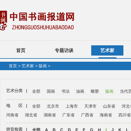
首页
专题访谈
艺术家
首页
>
艺术家
>
版画
>
艺术分类
|
全部
国画
书法
油画
雕塑
版画
当代
地 区
|
全部
北京市
上海市
天津市
山东省
河北
河南省
湖北省
湖南省
广东省
广西省
海南省
四川省
拼音检索
|
全部
A
B
C
D
E
F
G
H
I
J
K
L