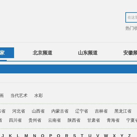
热门
家
北京频道
山东频道
安徽
画
当代艺术
水彩
东省
河北省
山西省
内蒙古省
辽宁省
吉林省
黑龙江省
省
四川省
贵州省
云南省
陕西省
甘肃省
青海省
宁夏
J
K
L
M
N
O
P
Q
R
S
T
U
V
W
X
Y
Z