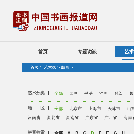
首页
专题访谈
艺术
首页
>
艺术家
>
版画
>
艺术分类
|
全部
国画
书法
油画
雕塑
版
地 区
|
全部
北京市
上海市
天津市
山
河南省
湖北省
湖南省
广东省
广西省
海南
拼音检索
|
全部
A
B
C
D
E
F
G
H
I