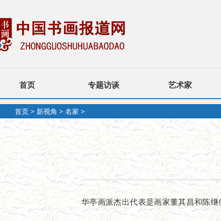
首页
专题访谈
艺术家
首页
>
新视角
>
名家
>
华亭画派杰出代表是画家董其昌和
陈继