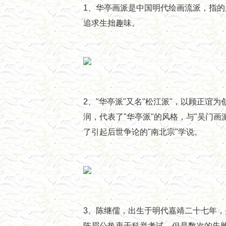
1、华亭画派是中国明代绘画流派，指
追求生拙趣味。
2、"华亭派"又名"松江派"，以顾正
润，代表了"华亭派"的风格，与"吴门画
了引起后世争论的"南北宗"学说。
3、陈继儒，出生于明代嘉靖二十七年
陈眉公热衷于科举考试，但是数次的失