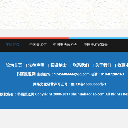
友情链接：
中国美术馆
中国书法家协会
中国美术家协会
设为首页
法律声明
招贤纳士
联系我们
关于我们
收藏
|
|
|
|
|
书画报道网
主编信箱：1745606666@qq.com 电话：010-87286163
网络文化经营许可证号：鲁ICP备16003666号-1
版权所有：书画报道网 Copyright 2000-2017 shuhuabaodao.com All Rights Res