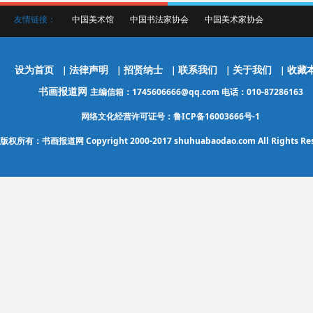
友情链接：
中国美术馆
中国书法家协会
中国美术家协会
设为首页
法律声明
招贤纳士
联系我们
关于我们
收藏
|
|
|
|
|
书画报道网
主编信箱：1745606666@qq.com 电话：010-87286163
网络文化经营许可证号：鲁ICP备16003666号-1
版权所有：书画报道网 Copyright 2000-2017 shuhuabaodao.com All Rights Res