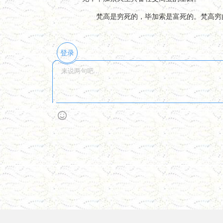
梵高是穷死的，毕加索是富死的。梵高穷的
登录