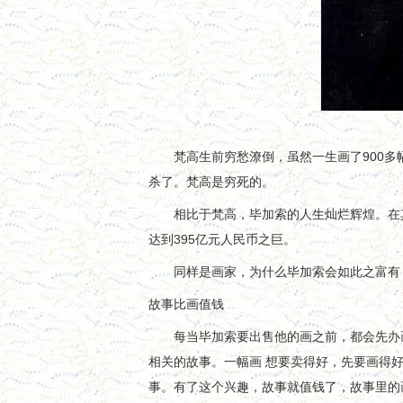
梵高生前穷愁潦倒，虽然一生画了900多幅
杀了。梵高是穷死的。
相比于梵高，毕加索的人生灿烂辉煌。在其
达到395亿元人民币之巨。
同样是画家，为什么毕加索会如此之富有？
故事比画值钱
每当毕加索要出售他的画之前，都会先办画
相关的故事。一幅画 想要卖得好，先要画得
事。有了这个兴趣，故事就值钱了，故事里的