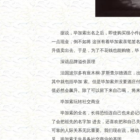
据说，毕加索出名之后，即使购买很小件的
一点现金，倒不如将 这张有着毕加索亲笔签
升值卖出去。于是，为了不花钱也能购物，毕 
深谙品牌溢价原理
法国波尔多有座木桐·罗斯查尔德酒庄，出产
其中就包括毕加 索。但是毕加索并没要酒庄
值必然会飙升。除了可以留下来自己喝， 将
毕加索玩转社交商业
毕加索的全名，长得恐怕连自己也未必记得
了会把祖先的名字加 进去，还喜欢把和自己
可靠的人际关系无比重要。我们现在说，移动
见，毕加索天生具备社交商业的基因。