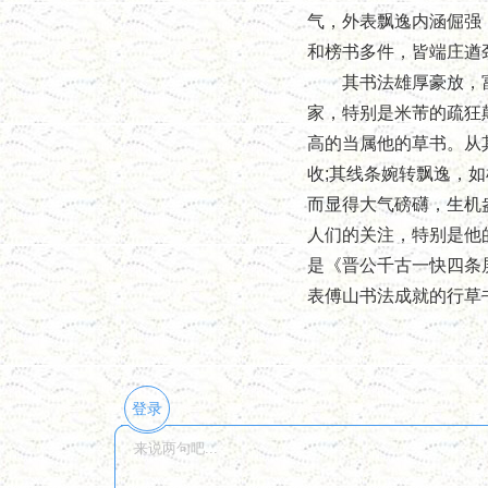
气，外表飘逸内涵倔强
和榜书多件，皆端庄遒
其书法雄厚豪放，富有
家，特别是米芾的疏狂
高的当属他的草书。从
收;其线条婉转飘逸，
而显得大气磅礴，生机
人们的关注，特别是他
是《晋公千古一快四条
表傅山书法成就的行草
登录