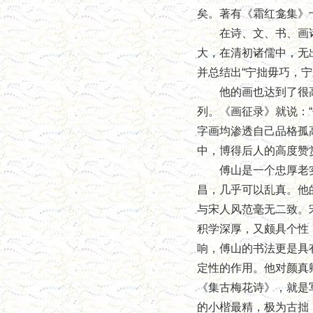
矣。著有《霜红龛集》
在诗、文、书、画诸
大，在清初诸儒中，无
并总结出“宁拙毋巧，
他的画也达到了很高
列。《画征录》就说：
字画均渗透自己品格孤
中，博得后人的高度赞
傅山是一个忠厚老实
昌，几乎可以乱真。他
与宋人风范毫无二致。
积学深厚，又颇具个性
响，傅山的书法更是具
定性的作用。他对颜真
《集古梅花诗》，就是
的小楷最精，极为古拙