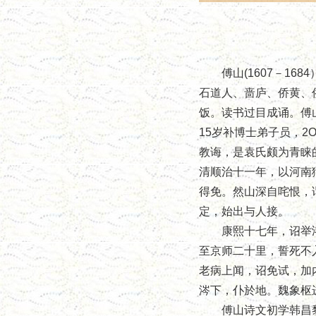
傅山(1607－16
石道人、啬庐、侨黄、
饭。读书过目成诵。傅
15岁补博士弟子员，
教诲，是袁氏颇为青睐
清顺治十一年，以河南
得免。然山深自咤恨，
定，始出与人接。
康熙十七年，诏举鸿
至京师二十里，誓死不
老病上闻，诏免试，加
涔下，仆於地。魏象枢进
傅山诗文初学韩昌黎