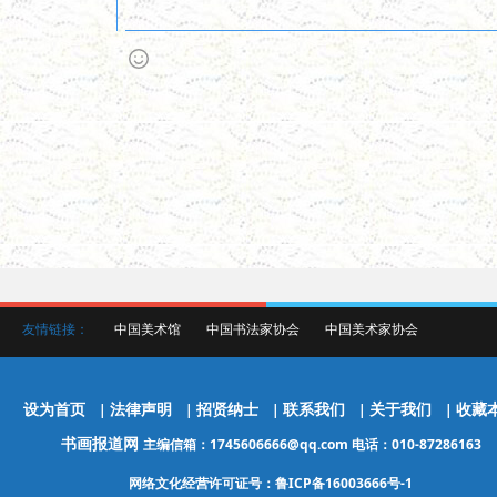
友情链接：
中国美术馆
中国书法家协会
中国美术家协会
设为首页
法律声明
招贤纳士
联系我们
关于我们
收藏
|
|
|
|
|
书画报道网
主编信箱：1745606666@qq.com 电话：010-87286163
网络文化经营许可证号：鲁ICP备16003666号-1