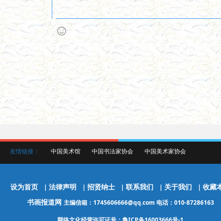
友情链接：
中国美术馆
中国书法家协会
中国美术家协会
设为首页
法律声明
招贤纳士
联系我们
关于我们
收藏
|
|
|
|
|
书画报道网
主编信箱：1745606666@qq.com 电话：010-87286163
网络文化经营许可证号：鲁ICP备16003666号-1