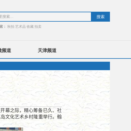
索：
秋拍
艺术品
收藏
拍卖
徽频道
天津频道
大开幕之际，精心筹备已久、社
花岛文化艺术乡村隆重举行。
翰