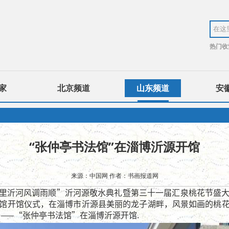
热门收
家
北京频道
山东频道
安
“张仲亭书法馆”在淄博沂源开馆
来源：中国网 作者：书画报道网
在“千里沂河风调雨顺”沂河源敬水典礼暨第三十一届汇泉桃花节盛
馆开馆仪式，在淄博市沂源县美丽的龙子湖畔，风景如画的桃
篇——“张仲亭书法馆”在淄博沂源开馆.