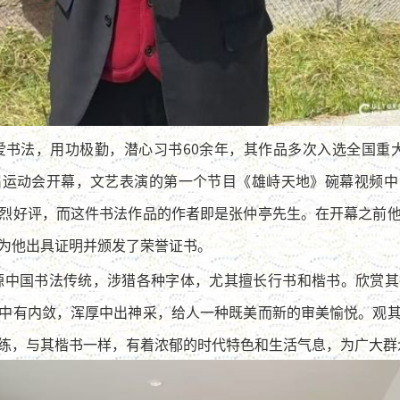
书法，用功极勤，潜心习书60余年，其作品多次入选全国重大展览
届运动会开幕，文艺表演的第一个节目《雄峙天地》碗幕视频中
烈好评，而这件书法作品的作者即是张仲亭先生。在开幕之前
为他出具证明并颁发了荣誉证书。
源中国书法传统，涉猎各种字体，尤其擅长行书和楷书。欣赏其
中有内敛，浑厚中出神采，给人一种既美而新的审美愉悦。观
练，与其楷书一样，有着浓郁的时代特色和生活气息，为广大群