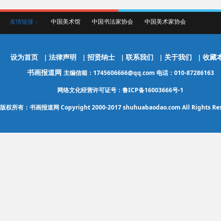
友情链接：
中国美术馆
中国书法家协会
中国美术家协会
设为首页
法律声明
招贤纳士
联系我们
关于我们
收藏
|
|
|
|
|
书画报道网
主编信箱：1745606666@qq.com 电话：010-87286163
网络文化经营许可证号：鲁ICP备16003666号-1
版权所有：书画报道网 Copyright 2000-2017 shuhuabaodao.com All Rights Res