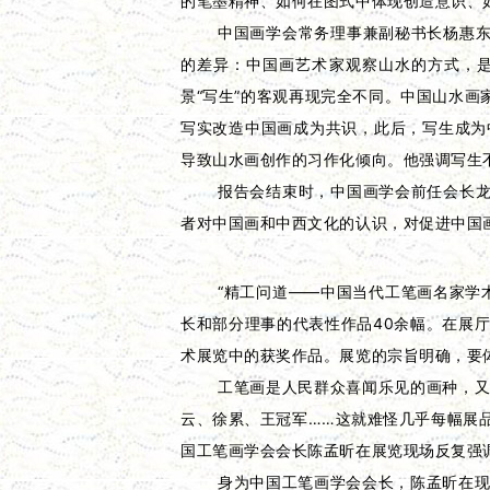
的笔墨精神、如何在图式中体现创造意识、
中国画学会常务理事兼副秘书长杨惠东
的差异：中国画艺术家观察山水的方式，是
景“写生”的客观再现完全不同。中国山水画
写实改造中国画成为共识，此后，写生成为
导致山水画创作的习作化倾向。他强调写生
报告会结束时，中国画学会前任会长龙
者对中国画和中西文化的认识，对促进中国
“精工问道——中国当代工笔画名家学
长和部分理事的代表性作品40余幅。在展
术展览中的获奖作品。展览的宗旨明确，要
工笔画是人民群众喜闻乐见的画种，
云、徐累、王冠军……这就难怪几乎每幅展
国工笔画学会会长陈孟昕在展览现场反复强
身为中国工笔画学会会长，陈孟昕在