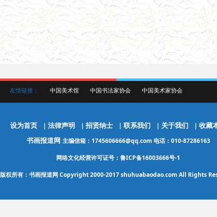
友情链接：
中国美术馆
中国书法家协会
中国美术家协会
设为首页
法律声明
招贤纳士
联系我们
关于我们
收藏
|
|
|
|
|
书画报道网
主编信箱：1745606666@qq.com 电话：010-87286163
网络文化经营许可证号：鲁ICP备16003666号-1
版权所有：书画报道网 Copyright 2000-2017 shuhuabaodao.com All Rights Res